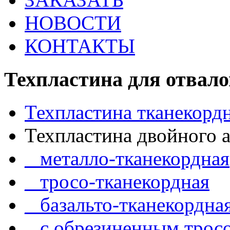
НОВОСТИ
КОНТАКТЫ
Техпластина для отвало
Техпластина тканекорд
Техпластина двойного 
_ металло-тканекордная
_ тросо-тканекордная
_ базальто-тканекордна
_ с обрезиненным трос