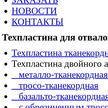
НОВОСТИ
КОНТАКТЫ
Техпластина для отвало
Техпластина тканекорд
Техпластина двойного 
_ металло-тканекордная
_ тросо-тканекордная
_ базальто-тканекордна
_ с обрезиненным трос